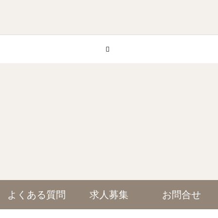
よくある質問
求人募集
お問合せ