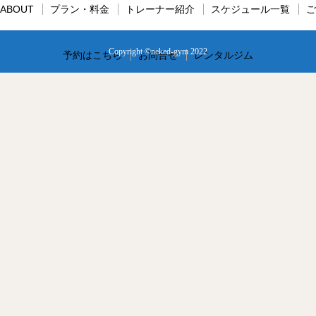
ABOUT
プラン・料金
トレーナー紹介
スケジュール一覧
ご
Copyright ©neked-gym 2022
予約はこちら
お問合せ
レンタルジム