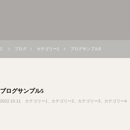
ブログ
カテゴリー1
ブログサンプル5
ブログサンプル5
2022.10.11
カテゴリー1
カテゴリー2
カテゴリー3
カテゴリー4