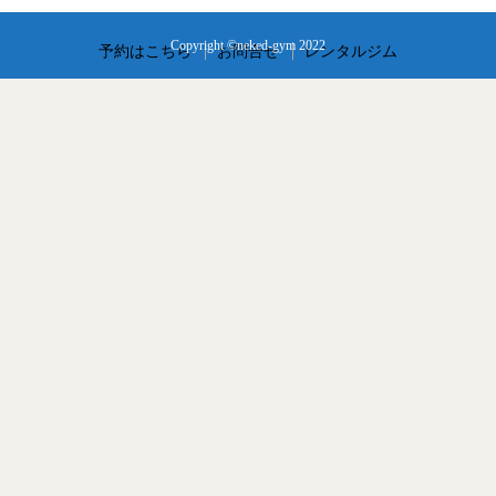
Copyright ©neked-gym 2022
予約はこちら
お問合せ
レンタルジム