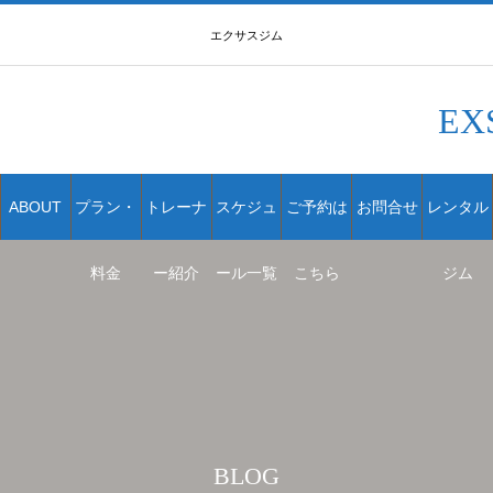
エクサスジム
EX
ABOUT
プラン・
トレーナ
スケジュ
ご予約は
お問合せ
レンタル
料金
ー紹介
ール一覧
こちら
ジム
BLOG